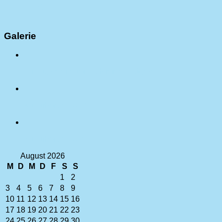
HIER KLICKEN !!!
Galerie
Einzug des neuen Schimmel-Flügels
Kulturherbst 2018
Kulturherbst 2019
August 2026
M
D
M
D
F
S
S
1
2
3
4
5
6
7
8
9
10
11
12
13
14
15
16
17
18
19
20
21
22
23
24
25
26
27
28
29
30