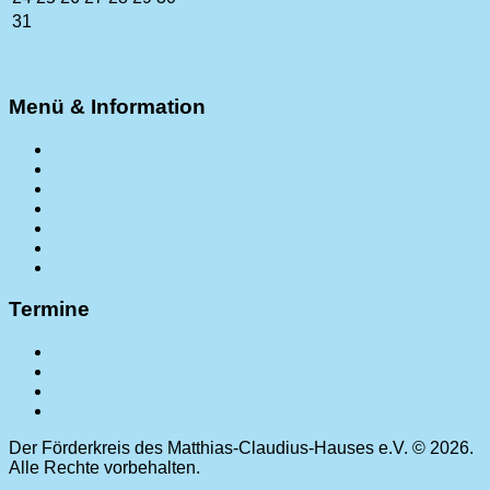
31
« Juni
Menü & Information
Startseite
Über uns
Termine
Galerie
Unsere Sponsoren
Kontakt
Impressum & Datenschutz
Termine
Der Förderkreis beschenkte die Bewohnerschaft
Es ist vollbracht.
Ein Zeichen des Dankes
Die mobile Werkzeugkiste macht weiter.
Der Förderkreis des Matthias-Claudius-Hauses e.V. © 2026.
Alle Rechte vorbehalten.