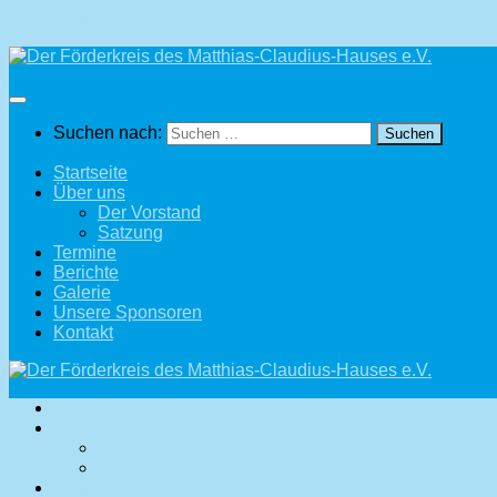
Zum Inhalt springen
Suchen nach:
Startseite
Über uns
Der Vorstand
Satzung
Termine
Berichte
Galerie
Unsere Sponsoren
Kontakt
Startseite
Über uns
Der Vorstand
Satzung
Termine