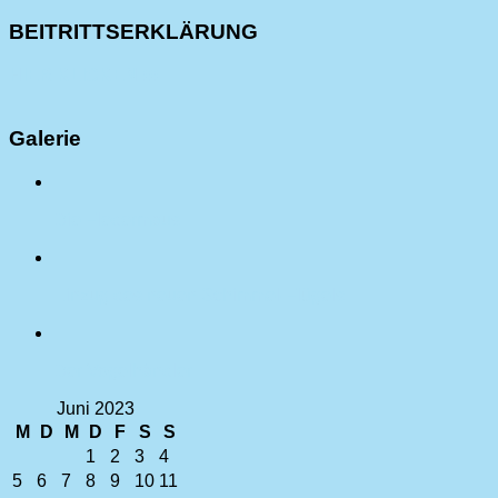
BEITRITTSERKLÄRUNG
HIER KLICKEN !!!
Galerie
Die Fledermaus
Einzug des neuen Schimmel-Flügels
Der Vogelhändler
Juni 2023
M
D
M
D
F
S
S
1
2
3
4
5
6
7
8
9
10
11