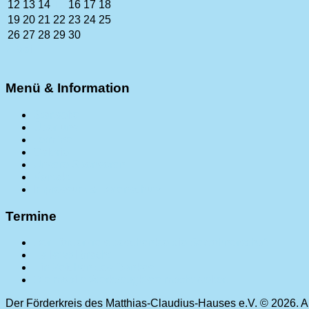
12
13
14
15
16
17
18
19
20
21
22
23
24
25
26
27
28
29
30
« Mai
Menü & Information
Startseite
Über uns
Termine
Galerie
Unsere Sponsoren
Kontakt
Impressum & Datenschutz
Termine
Der Förderkreis beschenkte die Bewohnerschaft
Es ist vollbracht.
Ein Zeichen des Dankes
Die mobile Werkzeugkiste macht weiter.
Der Förderkreis des Matthias-Claudius-Hauses e.V. © 2026. A